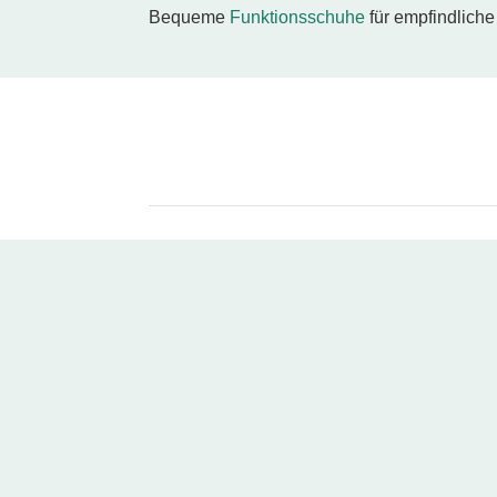
Bequeme
Funktionsschuhe
für empfindlich
Adresse
Fuß & Schuh SCHEIDL
Hauptstraße 26
2221 Groß-Schweinbarth
Öffnungszeiten