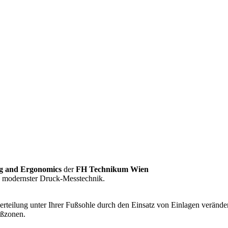
ng and Ergonomics
der
FH Technikum Wien
ls modernster Druck-Messtechnik
.
verteilung unter Ihrer Fußsohle durch den Einsatz von Einlagen verände
ußzonen
.